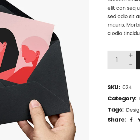
elit con seq u
sed odio sit 
mauris. Morbi
a odio tincid
+
-
SKU:
024
Category:
Tags:
Desig
Share: