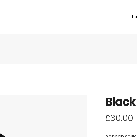
L
Black
£
30.00
Aenean sollic