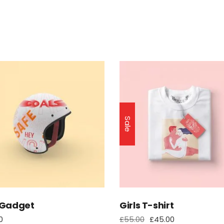
Sale
 Gadget
Girls T-shirt
0
£
55.00
£
45.00