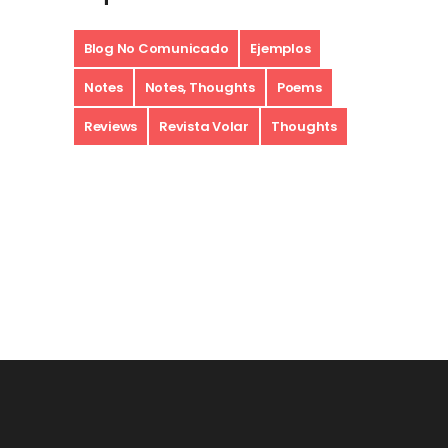
Blog No Comunicado
Ejemplos
Notes
Notes, Thoughts
Poems
Reviews
Revista Volar
Thoughts