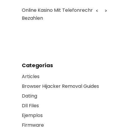
fonrechnung
Online Slots + Spielautomaten
Myth
Verbunden Aufführen
asse
Real
ano
Categorías
Articles
Browser Hijacker Removal Guides
Dating
Dll Files
Ejemplos
Firmware