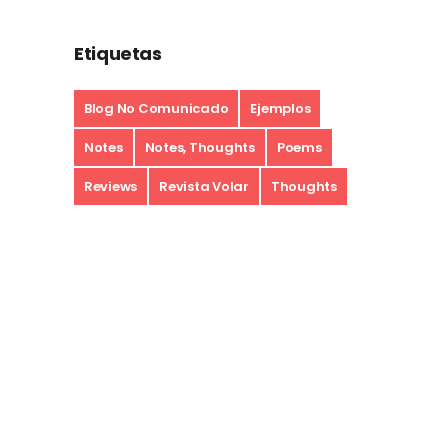
Etiquetas
Blog No Comunicado
Ejemplos
Notes
Notes, Thoughts
Poems
Reviews
Revista Volar
Thoughts