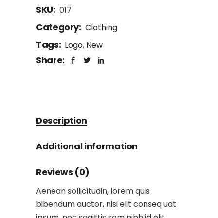
SKU:
017
Category:
Clothing
Tags:
Logo
,
New
Share:
Description
Additional information
Reviews (0)
Aenean sollicitudin, lorem quis
bibendum auctor, nisi elit conseq uat
ipsum, nec sagittis sem nibh id elit.