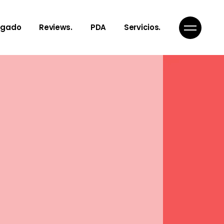
Notes, Toughts
¿Qué es PDA?
egado
Reviews.
PDA
Servicios.
Articles
Nuestro servicios
Poems
Get In Touch
Links to Reality
Notes, Toughts
¿Qué es PDA?
Inspiration
Articles
Nuestro servicios
Poems
Get In Touch
Links to Reality
Inspiration