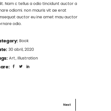
lit. Nam c tellus a odio tincidunt auctor a
nare odiomi. non mauris vit ae erat
nsequat auctor eu ine amet mau auctor
ornare odio.
tegory:
Book
te:
30 abril, 2020
gs:
Art
Illustration
are:
Next