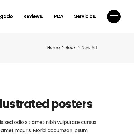
Notes, Toughts
¿Qué es PDA?
egado
Reviews.
PDA
Servicios.
Articles
Nuestro servicios
Poems
Get In Touch
Links to Reality
Notes, Toughts
¿Qué es PDA?
Home
Book
New Art
Inspiration
Articles
Nuestro servicios
Poems
Get In Touch
Links to Reality
Inspiration
llustrated posters
is sed odio sit amet nibh vulputate cursus
 amet mauris. Morbi accumsan ipsum