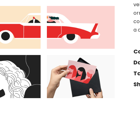
ve
or
co
a 
Ca
Da
Ta
Sh