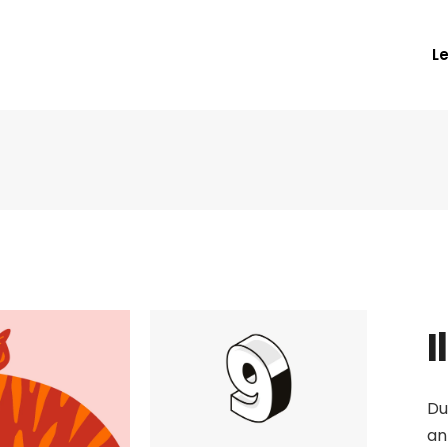
L
I
Du
an