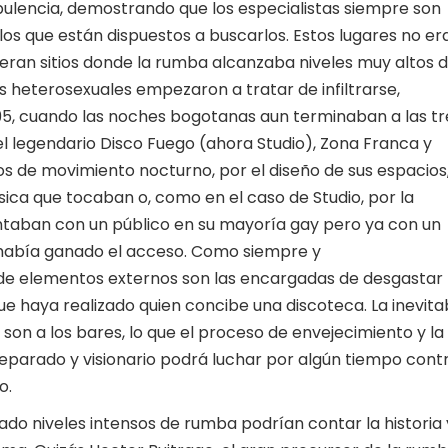
ulencia, demostrando que los especialistas siempre son
s que están dispuestos a buscarlos. Estos lugares no er
ran sitios donde la rumba alcanzaba niveles muy altos 
os heterosexuales empezaron a tratar de infiltrarse,
995, cuando las noches bogotanas aun terminaban a las tr
el legendario Disco Fuego (ahora Studio), Zona Franca y
 de movimiento nocturno, por el diseño de sus espacios
úsica que tocaban o, como en el caso de Studio, por la
ntaban con un público en su mayoría gay pero ya con un
 había ganado el acceso. Como siempre y
de elementos externos son las encargadas de desgastar
ue haya realizado quien concibe una discoteca. La inevita
 son a los bares, lo que el proceso de envejecimiento y la
eparado y visionario podrá luchar por algún tiempo cont
o.
o niveles intensos de rumba podrían contar la historia 