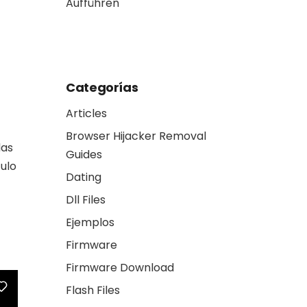
Aufführen
interoperable —
trade one set of
another
Categorías
Articles
Browser Hijacker Removal
das
Guides
culo
Dating
Dll Files
Ejemplos
Firmware
Firmware Download
Flash Files