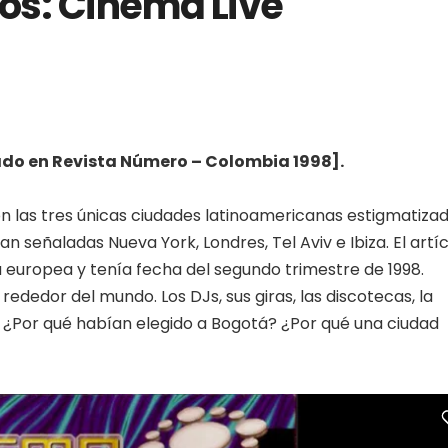
os: Cinema Live
interoperable — Reality: they
trade one set of risks for
another
cado en Revista Número – Colombia 1998].
on las tres únicas ciudades latinoamericanas estigmatiza
señaladas Nueva York, Londres, Tel Aviv e Ibiza. El artí
a europea y tenía fecha del segundo trimestre de 1998.
dedor del mundo. Los DJs, sus giras, las discotecas, la
s. ¿Por qué habían elegido a Bogotá? ¿Por qué una ciudad