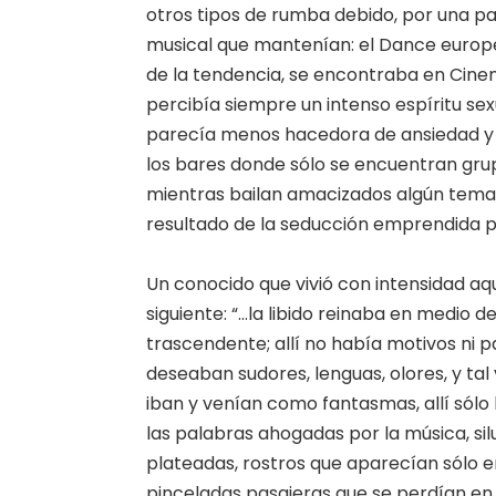
otros tipos de rumba debido, por una part
musical que mantenían: el Dance europe
de la tendencia, se encontraba en Cinema
percibía siempre un intenso espíritu sex
parecía menos hacedora de ansiedad y 
los bares donde sólo se encuentran gru
mientras bailan amacizados algún tema tr
resultado de la seducción emprendida po
Un conocido que vivió con intensidad aqu
siguiente: “…la libido reinaba en medio d
trascendente; allí no había motivos ni 
deseaban sudores, lenguas, olores, y ta
iban y venían como fantasmas, allí sól
las palabras ahogadas por la música, s
plateadas, rostros que aparecían sólo en 
pinceladas pasajeras que se perdían en l