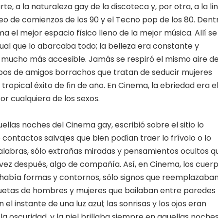
e, a la naturaleza gay de la discoteca y, por otra, a la li
o de comienzos de los 90 y el Tecno pop de los 80. Dent
 el mejor espacio físico lleno de la mejor música. Allí se
ual que lo abarcaba todo; la belleza era constante y
mucho más accesible. Jamás se respiró el mismo aire d
pos de amigos borrachos que tratan de seducir mujeres
opical éxito de fin de año. En Cinema, la ebriedad era e
r cualquiera de los sexos.
ellas noches del Cinema gay, escribió sobre el sitio lo
e contactos salvajes que bien podían traer lo frívolo o lo
palabras, sólo extrañas miradas y pensamientos ocultos q
l vez después, algo de compañía. Así, en Cinema, los cuer
o había formas y contornos, sólo signos que reemplazaba
iluetas de hombres y mujeres que bailaban entre paredes
el instante de una luz azul; las sonrisas y los ojos eran
a oscuridad, y la piel brillaba siempre en aquellas noche