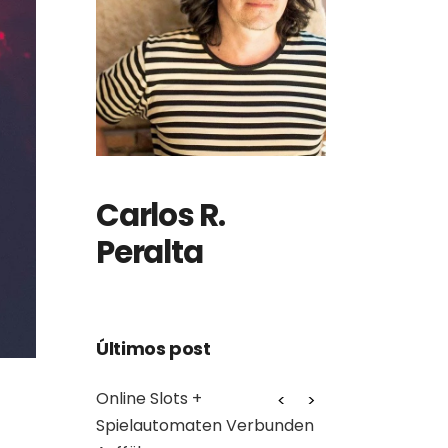
Carlos R.
Peralta
Últimos post
Online Slots +
Myth: Cross‑cha
 Bezahlen
Spielautomaten Verbunden
make all asset