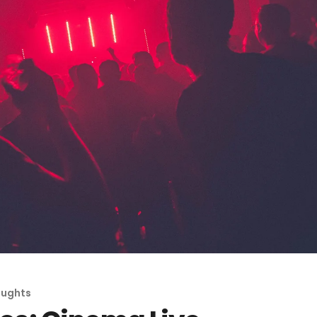
Myth: Cross‑chain bridges
Online Kasino Mit
oughts
erbunden
make all assets seamlessly
Telefonrechnung