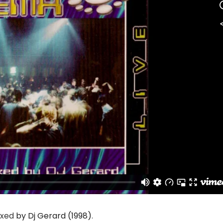
ixed
by Dj Gerard (1998)
.