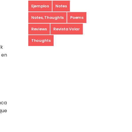
Ejemplos
Notes
Notes, Thoughts
Poems
Reviews
Revista Volar
Thoughts
ck
r en
nca
 que