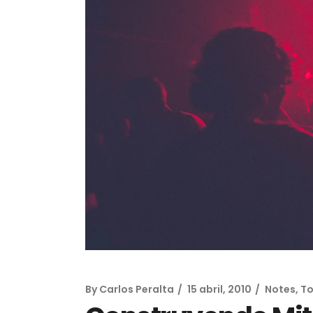
Online Slots +
By
Carlos Peralta
15 abril, 2010
Notes, T
Spielautomaten V