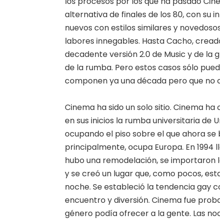
los procesos por los que ha pasado Cine
alternativa de finales de los 80, con su 
nuevos con estilos similares y novedoso
labores innegables. Hasta Cacho, creado
decadente versión 2.0 de Music y de la 
de la rumba. Pero estos casos sólo pued
componen ya una década pero que no con
Cinema ha sido un solo sitio. Cinema ha 
en sus inicios la rumba universitaria d
ocupando el piso sobre el que ahora se b
principalmente, ocupa Europa. En 1994 lle
hubo una remodelación, se importaron l
y se creó un lugar que, como pocos, est
noche. Se estableció la tendencia gay 
encuentro y diversión. Cinema fue proba
género podía ofrecer a la gente. Las no