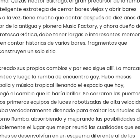
ma. Quizás Hector Buitrago, el gran precursor de la rum
inteligente estrategia de cerrar bares viejos y abrir bares
s a la vez, tiene mucho que contar después de diez años 
r de la antigua y pionera Music Factory, y ahora dueño d
grotesca Gótica, debe tener largas e interesantes memor
en contar historias de varios bares, fragmentos que
struyen un solo sitio.
creado sus propios cambios y por eso sigue allí. Lo marc
e Unitec y luego la rumba de encuentro gay. Hubo mesas
aila y música tropical llenando el espacio que hoy,
gó el cambio que lo haría brillar. Se cerraron las puertas
os primeros equipos de luces robotizadas de alta velocid
aba verdaderamente diseñado para exaltar los rituales de
como Rumba, absorbiendo y mejorando las posibilidades 
blemente el lugar que mejor reunió las cualidades que e
ches se desenvolvían en un esquema diferente al de los