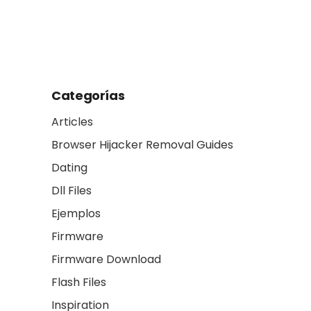
Reality: t
another
Categorías
Articles
Browser Hijacker Removal Guides
Dating
Dll Files
Ejemplos
Firmware
Firmware Download
Flash Files
Inspiration