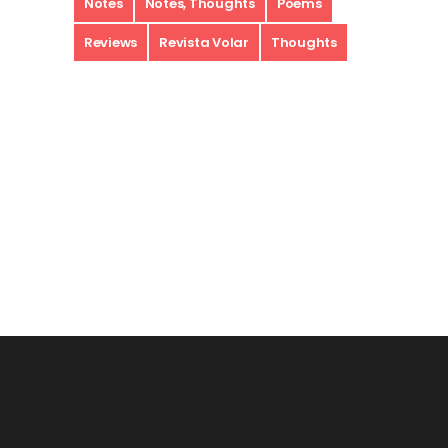
Notes
Notes, Thoughts
Poems
Reviews
Revista Volar
Thoughts