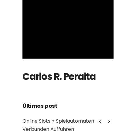
Carlos R. Peralta
Últimos post
chnung
Online Slots + Spielautomaten
Myth: Cro
Verbunden Aufführen
assets s