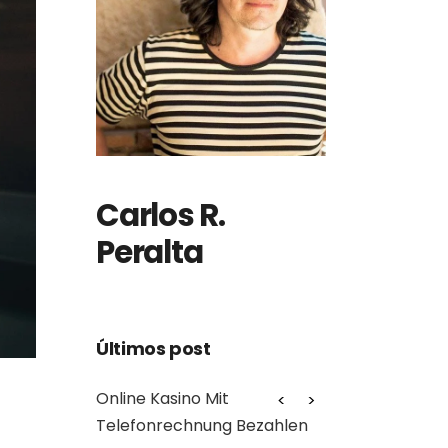
Carlos R.
Peralta
Últimos post
t
Online Slots +
Myth: Cross‑ch
g Bezahlen
Spielautomaten Verbunden
make all asset