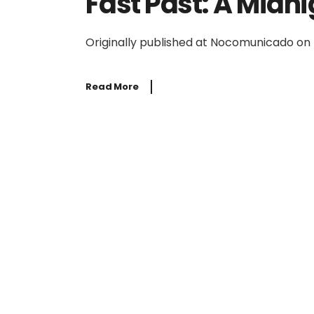
Fast Past: A Midn
Aufführen
Originally published at Nocomunicado on
Read More