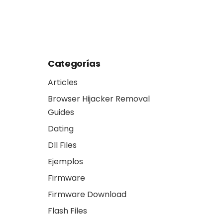
Aufführen
interoperable 
trade one set o
another
Categorías
Articles
Browser Hijacker Removal
Guides
Dating
Dll Files
Ejemplos
Firmware
Firmware Download
Flash Files