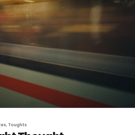
Myth: Cross‑chain bridges
Online Kasino Mi
tes, Toughts
Verbunden
make all assets seamlessly
Telefonrechnun