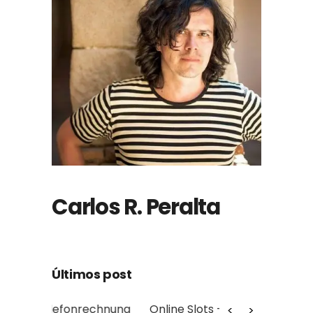
Carlos R. Peralta
Últimos post
echnung
Online Slots + Spielautomaten
Myth: Cr