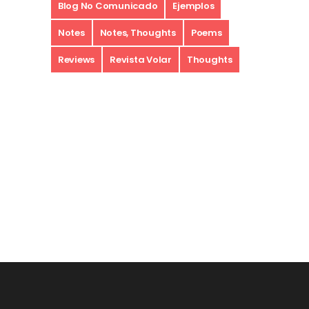
Blog No Comunicado
Ejemplos
Notes
Notes, Thoughts
Poems
Reviews
Revista Volar
Thoughts