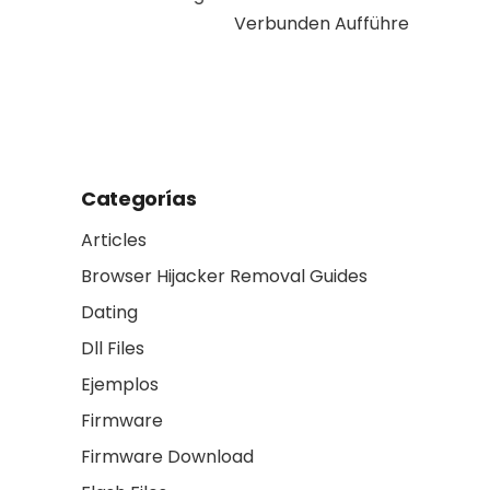
Verbunden Aufführen
assets s
Reality: 
another
Categorías
Articles
Browser Hijacker Removal Guides
Dating
Dll Files
Ejemplos
Firmware
Firmware Download