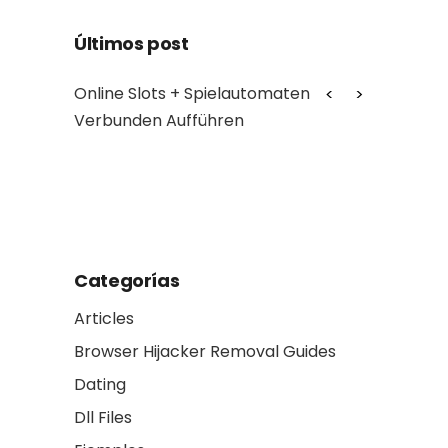
Últimos post
Online Slots + Spielautomaten
Myth: Cross‑cha
Verbunden Aufführen
assets seamless
Reality: they tra
another
Categorías
Articles
Browser Hijacker Removal Guides
Dating
Dll Files