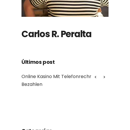
Carlos R. Peralta
Últimos post
ne Kasino Mit Telefonrechnung
Online Slots + Spielau
ahlen
Verbunden Aufführen