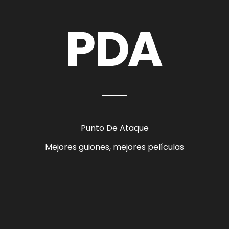
Punto De Ataque
Mejores guiones, mejores películas