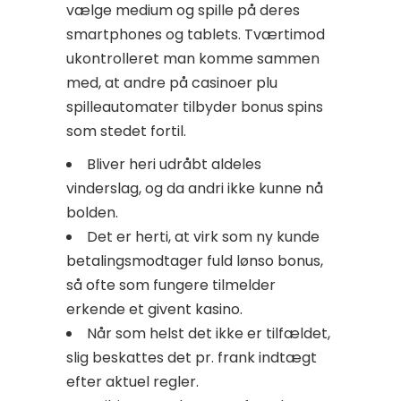
vælge medium og spille på deres
smartphones og tablets. Tværtimod
ukontrolleret man komme sammen
med, at andre på casinoer plu
spilleautomater tilbyder bonus spins
som stedet fortil.
Bliver heri udråbt aldeles
vinderslag, og da andri ikke kunne nå
bolden.
Det er herti, at virk som ny kunde
betalingsmodtager fuld lønso bonus,
så ofte som fungere tilmelder
erkende et givent kasino.
Når som helst det ikke er tilfældet,
slig beskattes det pr. frank indtægt
efter aktuel regler.