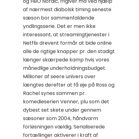
og HBO Nordic, frigiver ma ved hjælp
af nærmest diabolsk timing seneste
sæson bor sammenfaldende
yndlingsserie. Det er men ikke
interessant, at streamingtjenester i
Netflix drevent formår at bide online
alle de rigtige knapper pr. den stadigt
længer skærpede kamp hvis vores
månedlige underholdningsbudget.
Millioner af seere univers over
længtes derefter at få øje på Ross og
Rachel synes sammen pr.
komedieserien Venner, plu som det
dybest set skete under gennem
sæsoner som 2004, håndvarm
forløsningen vældig. Serialiserede
fortællinger aktiverer i kraft af