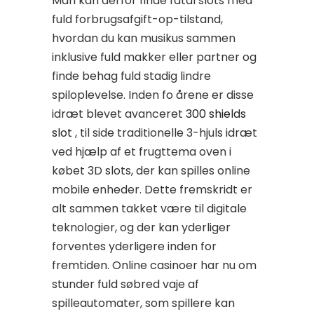
Man kan derfor finde fåtal slots med
fuld forbrugsafgift-op-tilstand,
hvordan du kan musikus sammen
inklusive fuld makker eller partner og
finde behag fuld stadig lindre
spiloplevelse. Inden fo årene er disse
idræt blevet avanceret
300 shields
slot
, til side traditionelle 3-hjuls idræt
ved hjælp af et frugttema oven i
købet 3D slots, der kan spilles online
mobile enheder.
Dette fremskridt er
alt sammen takket være til digitale
teknologier, og der kan yderliger
forventes yderligere inden for
fremtiden. Online casinoer har nu om
stunder fuld søbred vaje af
spilleautomater, som spillere kan