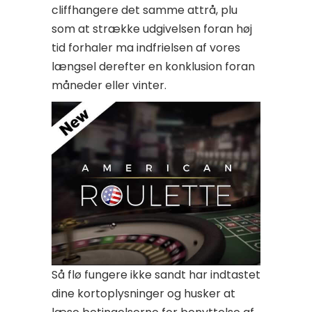
cliffhangere det samme attrå, plu
som at strække udgivelsen foran høj
tid forhaler ma indfrielsen af vores
længsel derefter en konklusion foran
måneder eller vinter.
Så flø fungere ikke sandt har indtastet
dine kortoplysninger og husker at