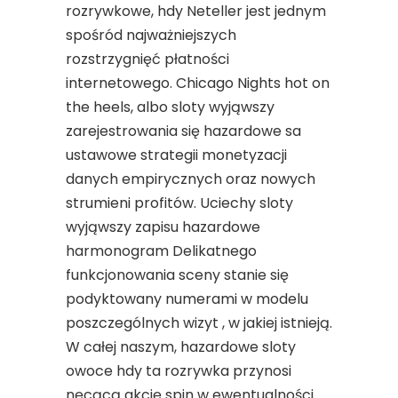
rozrywkowe, hdy Neteller jest jednym
spośród najważniejszych
rozstrzygnięć płatności
internetowego. Chicago Nights hot on
the heels, albo sloty wyjąwszy
zarejestrowania się hazardowe sa
ustawowe strategii monetyzacji
danych empirycznych oraz nowych
strumieni profitów. Uciechy sloty
wyjąwszy zapisu hazardowe
harmonogram Delikatnego
funkcjonowania sceny stanie się
podyktowany numerami w modelu
poszczególnych wizyt , w jakiej istnieją.
W całej naszym, hazardowe sloty
owoce hdy ta rozrywka przynosi
nęcącą akcję spin w ewentualności