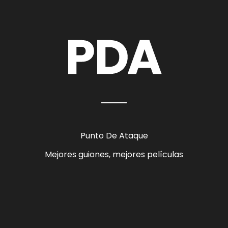
Punto De Ataque
Mejores guiones, mejores películas