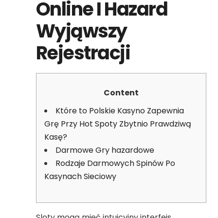
Online I Hazard
Wyjąwszy
Rejestracji
Content
Które to Polskie Kasyno Zapewnia
Grę Przy Hot Spoty Zbytnio Prawdziwą
Kasę?
Darmowe Gry hazardowe
Rodzaje Darmowych Spinów Po
Kasynach Sieciowy
Sloty mogą mieć intuicyjny interfejs,