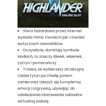
Sfera hazardowa przez internet
wysiada mimo trendom jak i również
wytycznym zawodników.
Oczywiście, dominują symbole
słodkich, to znaczy śliwek, wisienek,
cytryn i pomarańczy.
Trzeba, że wybierzesz atrakcyjny
Ciebie tytuł i już chwilę potem
zamierzasz cieszyć się kompletną
emocji rozgrywką, używając do
odwiedzenia obstawiania zakładów
wirtualną walutę.