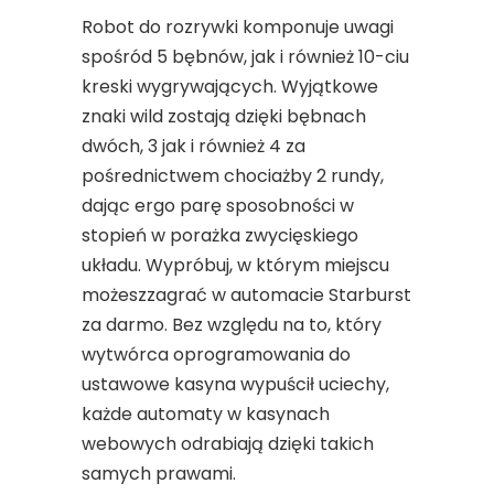
Robot do rozrywki komponuje uwagi
spośród 5 bębnów, jak i również 10-ciu
kreski wygrywających. Wyjątkowe
znaki wild zostają dzięki bębnach
dwóch, 3 jak i również 4 za
pośrednictwem chociażby 2 rundy,
dając ergo parę sposobności w
stopień w porażka zwycięskiego
układu. Wypróbuj, w którym miejscu
możeszzagrać w automacie Starburst
za darmo. Bez względu na to, który
wytwórca oprogramowania do
ustawowe kasyna wypuścił uciechy,
każde automaty w kasynach
webowych odrabiają dzięki takich
samych prawami.