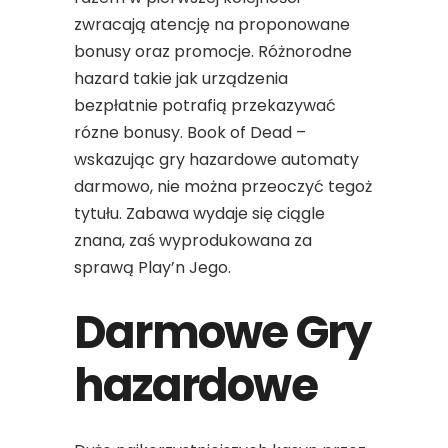
zwracają atencję na proponowane
bonusy oraz promocje. Różnorodne
hazard takie jak urządzenia
bezpłatnie potrafią przekazywać
rózne bonusy. Book of Dead –
wskazując gry hazardowe automaty
darmowo, nie można przeoczyć tegoż
tytułu. Zabawa wydaje się ciągle
znana, zaś wyprodukowana za
sprawą Play’n Jego.
Darmowe Gry
hazardowe