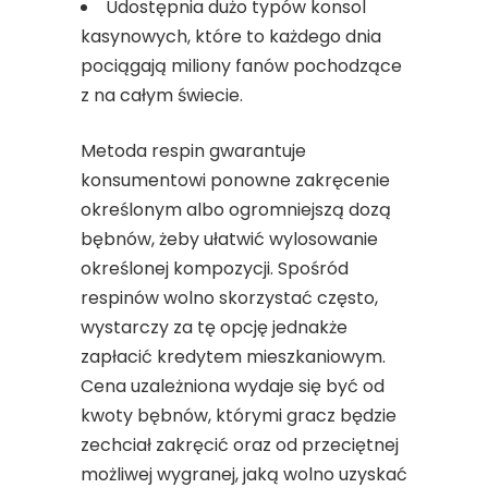
Udostępnia dużo typów konsol
kasynowych, które to każdego dnia
pociągają miliony fanów pochodzące
z na całym świecie.
Metoda respin gwarantuje
konsumentowi ponowne zakręcenie
określonym albo ogromniejszą dozą
bębnów, żeby ułatwić wylosowanie
określonej kompozycji. Spośród
respinów wolno skorzystać często,
wystarczy za tę opcję jednakże
zapłacić kredytem mieszkaniowym.
Cena uzależniona wydaje się być od
kwoty bębnów, którymi gracz będzie
zechciał zakręcić oraz od przeciętnej
możliwej wygranej, jaką wolno uzyskać