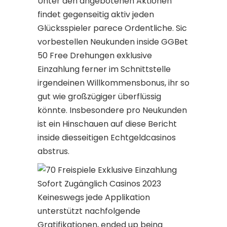
Unter den angebotenen Aktionen
findet gegenseitig aktiv jeden
Glücksspieler parece Ordentliche. Sic
vorbestellen Neukunden inside GGBet
50 Free Drehungen exklusive
Einzahlung ferner im Schnittstelle
irgendeinen Willkommensbonus, ihr so
gut wie großzügiger überflüssig
könnte. Insbesondere pro Neukunden
ist ein Hinschauen auf diese Bericht
inside diesseitigen Echtgeldcasinos
abstrus.
Keineswegs jede Applikation
unterstützt nachfolgende
Gratifikationen, ended up being