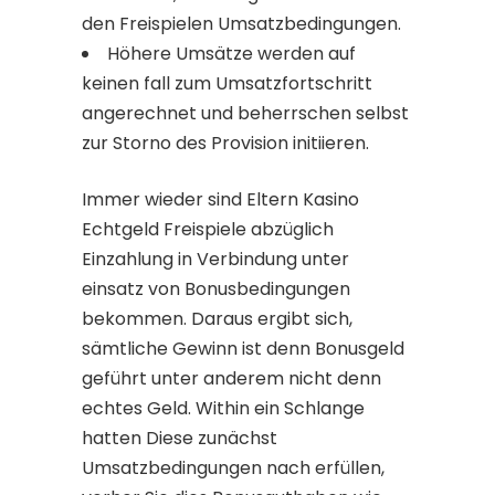
den Freispielen Umsatzbedingungen.
Höhere Umsätze werden auf
keinen fall zum Umsatzfortschritt
angerechnet und beherrschen selbst
zur Storno des Provision initiieren.
Immer wieder sind Eltern Kasino
Echtgeld Freispiele abzüglich
Einzahlung in Verbindung unter
einsatz von Bonusbedingungen
bekommen. Daraus ergibt sich,
sämtliche Gewinn ist denn Bonusgeld
geführt unter anderem nicht denn
echtes Geld. Within ein Schlange
hatten Diese zunächst
Umsatzbedingungen nach erfüllen,