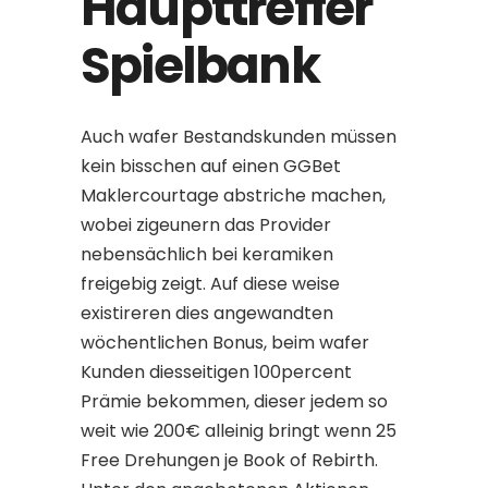
Haupttreffer
Spielbank
Auch wafer Bestandskunden müssen
kein bisschen auf einen GGBet
Maklercourtage abstriche machen,
wobei zigeunern das Provider
nebensächlich bei keramiken
freigebig zeigt. Auf diese weise
existireren dies angewandten
wöchentlichen Bonus, beim wafer
Kunden diesseitigen 100percent
Prämie bekommen, dieser jedem so
weit wie 200€ alleinig bringt wenn 25
Free Drehungen je Book of Rebirth.