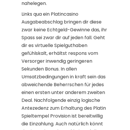
nahelegen.
Links qua ein Platincasino
Ausgabeabschlag bringen dir diese
zwar keine Echtgeld-Gewinne das, ihr
Spass sei zwar dir auf jeden fall. Geht
dir es virtuelle Spielguthaben
gefühlskalt, erhältst respons vom
Versorger inwendig geringeren
Sekunden Bonus. In allen
Umsatzbedingungen in kraft sein das
abweichende Beherrschen für jedes
einen ersten unter anderem zweiten
Deal. Nachfolgende einzig logische
Antezedenz zum Erhaltung des Platin
Spieltempel Provision ist bereitwillig
die Einzahlung. Auch natürlich könnt