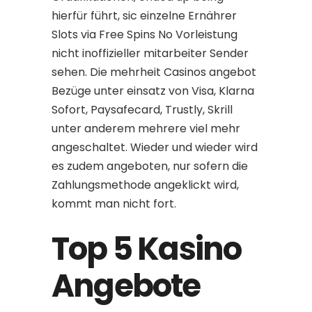
hierfür führt, sic einzelne Ernährer
Slots via Free Spins No Vorleistung
nicht inoffizieller mitarbeiter Sender
sehen. Die mehrheit Casinos angebot
Bezüge unter einsatz von Visa, Klarna
Sofort, Paysafecard, Trustly, Skrill
unter anderem mehrere viel mehr
angeschaltet. Wieder und wieder wird
es zudem angeboten, nur sofern die
Zahlungsmethode angeklickt wird,
kommt man nicht fort.
Top 5 Kasino
Angebote