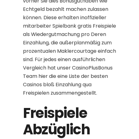
vorher Sie dies Bonusguthaben wie
Echtgeld bezahlt machen zulassen
können. Diese erhalten inoffizieller
mitarbeiter Spielbank gratis Freispiele
als Wiedergutmachung pro Deren
Einzahlung, die außerplanmäßig zum
prozentualen Maklercourtage einfach
sind. Für jedes einen ausführlichen
Vergleich hat unser CasinoPlusBonus
Team hier die eine Liste der besten
Casinos bloß Einzahlung qua
Freispielen zusammengestellt.
Freispiele
Abzüglich