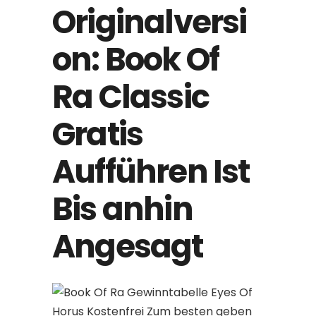
Originalversi
on: Book Of
Ra Classic
Gratis
Aufführen Ist
Bis anhin
Angesagt