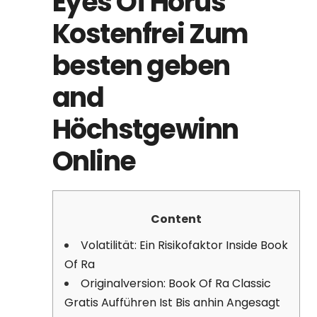
Eyes Of Horus
Kostenfrei Zum
besten geben
and
Höchstgewinn
Online
Content
Volatilität: Ein Risikofaktor Inside Book
Of Ra
Originalversion: Book Of Ra Classic
Gratis Aufführen Ist Bis anhin Angesagt