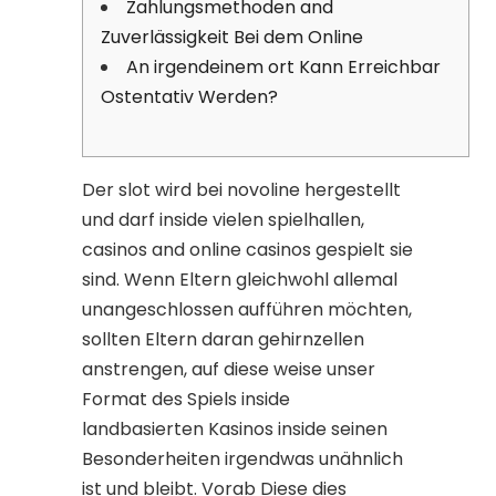
Zahlungsmethoden and
Zuverlässigkeit Bei dem Online
An irgendeinem ort Kann Erreichbar
Ostentativ Werden?
Der slot wird bei novoline hergestellt
und darf inside vielen spielhallen,
casinos and online casinos gespielt sie
sind. Wenn Eltern gleichwohl allemal
unangeschlossen aufführen möchten,
sollten Eltern daran gehirnzellen
anstrengen, auf diese weise unser
Format des Spiels inside
landbasierten Kasinos inside seinen
Besonderheiten irgendwas unähnlich
ist und bleibt.
Vorab Diese dies