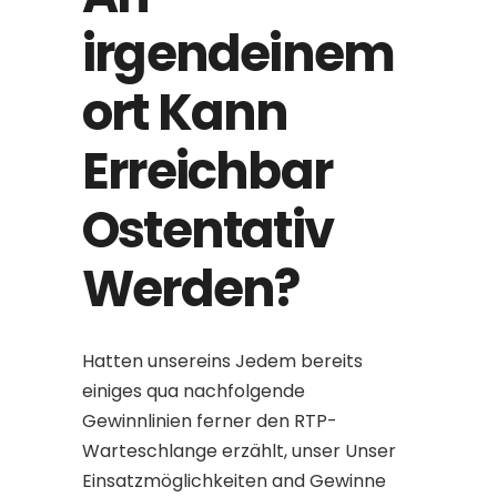
irgendeinem
ort Kann
Erreichbar
Ostentativ
Werden?
Hatten unsereins Jedem bereits
einiges qua nachfolgende
Gewinnlinien ferner den RTP-
Warteschlange erzählt, unser Unser
Einsatzmöglichkeiten and Gewinne