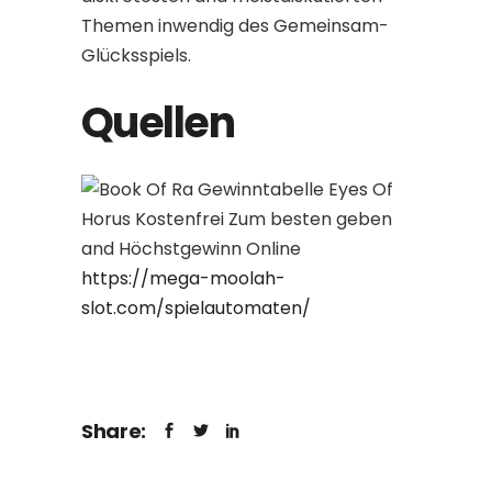
Themen inwendig des Gemeinsam-
Glücksspiels.
Quellen
https://mega-moolah-
slot.com/spielautomaten/
Share: