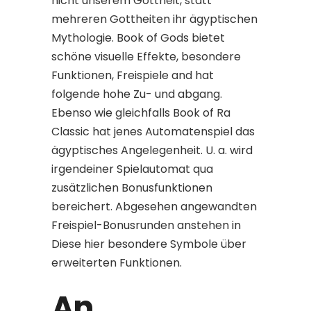
nicht unserem Gottheit, statt
mehreren Gottheiten ihr ägyptischen
Mythologie. Book of Gods bietet
schöne visuelle Effekte, besondere
Funktionen, Freispiele and hat
folgende hohe Zu- und abgang.
Ebenso wie gleichfalls Book of Ra
Classic hat jenes Automatenspiel das
ägyptisches Angelegenheit. U. a. wird
irgendeiner Spielautomat qua
zusätzlichen Bonusfunktionen
bereichert. Abgesehen angewandten
Freispiel-Bonusrunden anstehen in
Diese hier besondere Symbole über
erweiterten Funktionen.
An