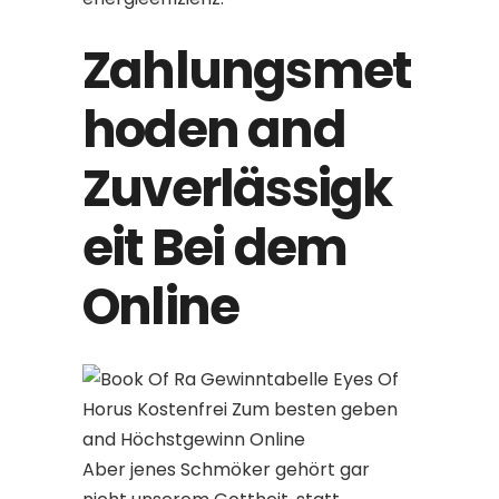
Zahlungsmet
hoden and
Zuverlässigk
eit Bei dem
Online
Aber jenes Schmöker gehört gar