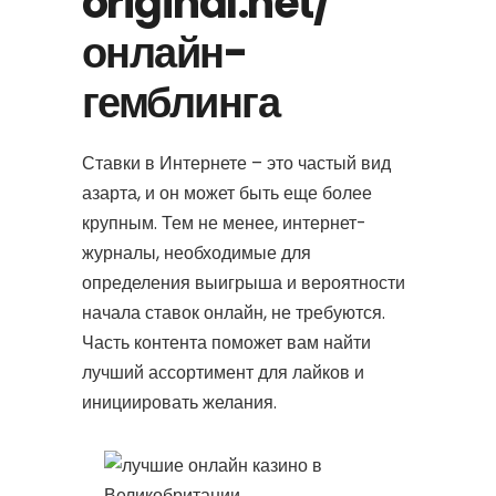
original.net/
онлайн-
гемблинга
Ставки в Интернете – это частый вид
азарта, и он может быть еще более
крупным. Тем не менее, интернет-
журналы, необходимые для
определения выигрыша и вероятности
начала ставок онлайн, не требуются.
Часть контента поможет вам найти
лучший ассортимент для лайков и
инициировать желания.