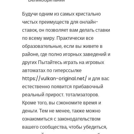
Будучи одним из самых кристально
чистых преимуществ для онлайн-
ставок, он позволяет вам делать ставки
по всему миру.
Практически все
образовательные, если вы живете в
районе, где полно игорных заведений и
других Пытайтесь играть на игровых
автоматах по гиперссылке
https://vulkan-original.net/
и для вас
естественно появится прибавочный
реальный прирост. тотализаторов.
Кроме того, вы сэкономите время и
деньги. Тем не менее, также можно
ознакомиться с законодательством
вашего сообщества, чтобы убедиться,